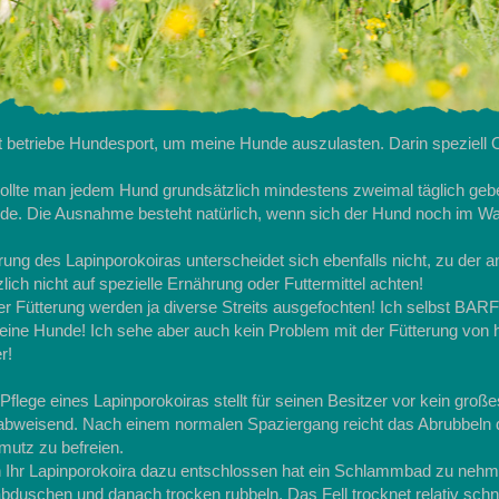
t betriebe Hundesport, um meine Hunde auszulasten. Darin speziell 
sollte man jedem Hund grundsätzlich mindestens zweimal täglich geb
nde. Die Ausnahme besteht natürlich, wenn sich der Hund noch im 
rung des Lapinporokoiras unterscheidet sich ebenfalls nicht, zu de
lich nicht auf spezielle Ernährung oder Futtermittel achten!
 Fütterung werden ja diverse Streits ausgefochten! Ich selbst BARF
meine Hunde! Ich sehe aber auch kein Problem mit der Fütterung von
r!
Pflege eines Lapinporokoiras stellt für seinen Besitzer vor kein große
bweisend. Nach einem normalen Spaziergang reicht das Abrubbeln d
utz zu befreien.
ch Ihr Lapinporokoira dazu entschlossen hat ein Schlammbad zu neh
duschen und danach trocken rubbeln. Das Fell trocknet relativ schne