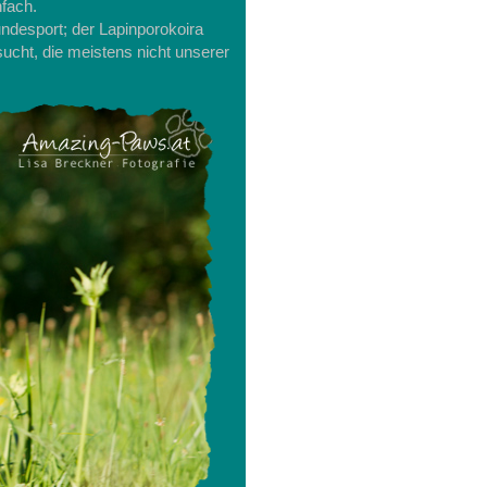
fach.
ndesport; der Lapinporokoira
sucht, die meistens nicht unserer