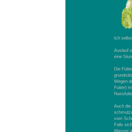
Ich selbs
Auslauf 
eine Stu
Die Fütte
grundsätz
Wegen der
Futter) 
Nassfutte
Auch die 
schmutza
vom Schm
Falls si
Wasser ab