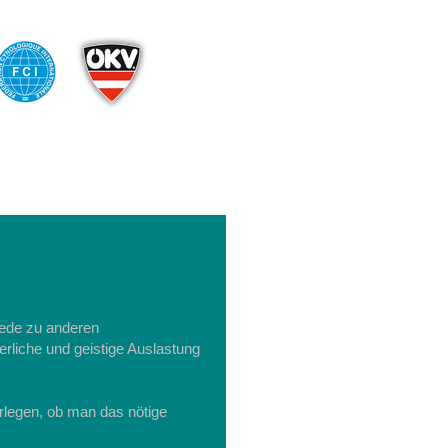
iede zu anderen
erliche und geistige Auslastung
rlegen, ob man das nötige