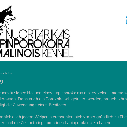
ira Infos
ng
rundsätzlichen Haltung eines Lapinporokoiras gibt es keine Untersch
rassen. Denn auch ein Porokoira will gefüttert werden, braucht körp
tigt die Zuwendung seines Besitzers.
mpfehle ich jedem Welpeninteressenten sich vorher gründlich zu übe
n und die Zeit mitbringt, um einen Lapinporokoira zu halten.