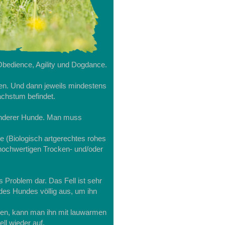
Obedience, Agility und Dogdance.
en. Und dann jeweils mindestens
Wachstum befindet.
r anderer Hunde. Man muss
e (Biologisch artgerechtes rohes
 hochwertigen Trocken- und/oder
s Problem dar. Das Fell ist sehr
es Hundes völlig aus, um ihn
men, kann man ihn mit lauwarmen
ll wieder auf.