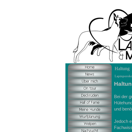
Haltung
Lapinporoko
Haltu
Bei der g
Hütehunde
und benö
Jedoch e
Fachwisse