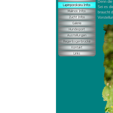
Denn die
Sei es di
braucht d
Vorstell